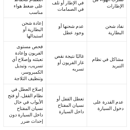
في الإطار أو تلف
الإطارات
على ضغط هواء
في الصمامات
مناسب
إعادة شحن
نفاد شحن
عدم شحنها أو
البطارية أو
البطارية
وجود عطل
استبدالها
فحص مستوى
الفريون وإعادة
غالبًا نتيجة نقص
مشاكل في نظام
تعبئته وإصلاح أي
غاز الفريون أو
التبريد
تسريب، وتبديل
تسربه
الكمبروسر،
وتنظيف الثلاجة
إصلاح العطل في
نظام القفل، أو فتح
تعطل القفل أو
عدم القدرة على
الأبواب في حال
نسيان المفتاح
دخول السيارة
نسيان المفتاح
داخل السيارة
داخل السيارة دون
إحداث ضرر