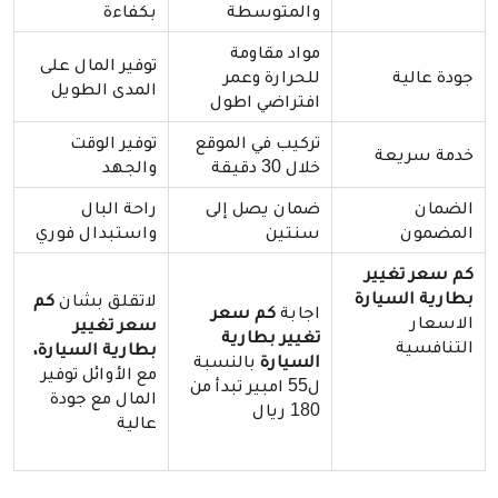
والمتوسطة
بكفاءة
مواد مقاومة
توفير المال على
جودة عالية
للحرارة وعمر
المدى الطويل
افتراضي اطول
تركيب في الموقع
توفير الوقت
خدمة سريعة
خلال 30 دقيقة
والجهد
الضمان
ضمان يصل إلى
راحة البال
المضمون
سنتين
واستبدال فوري
كم سعر تغيير
بطارية السيارة
لاتقلق بشان
كم
اجابة
كم سعر
الاسعار
سعر تغيير
تغيير بطارية
التنافسية
بطارية السيارة،
السيارة
بالنسبة
مع الأوائل توفير
ل55 امبير تبدأ من
المال مع جودة
180 ريال
عالية