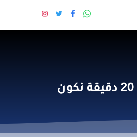
فتح باب السيارة و المفتاح بالداخل كامري | خلال 20 دقيقة نكون