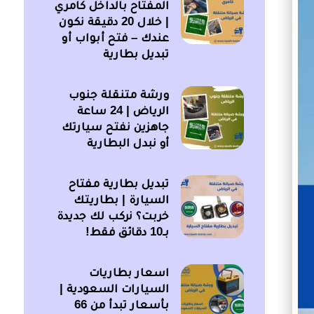
المفتاح بالداخل كامري
| خلال 20 دقيقة نكون
عندك – فتح أبواب أو
تبديل بطارية
ورشة متنقلة جنوب
الرياض | 24 ساعة
جاهزين نفتح سيارتك
أو نبدل البطارية
تبديل بطارية مفتاح
السيارة | بطاريتك
خربت؟ نركب لك جديدة
بـ10 دقائق فقط!
اسعار بطاريات
السيارات السعودية |
بأسعار تبدأ من 66