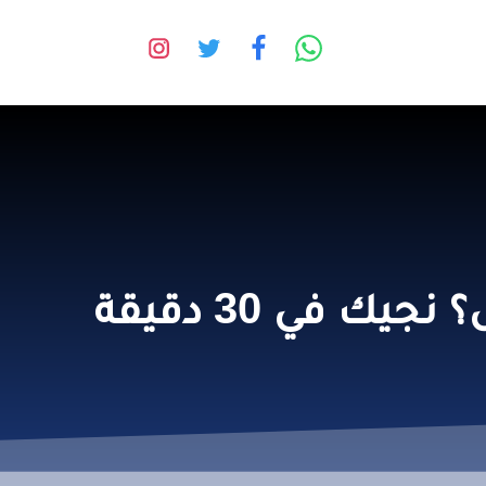
تبديل بطارية السيارة متنقل | سيارتك ما تشتغل؟ نجيك في 30 دقيقة