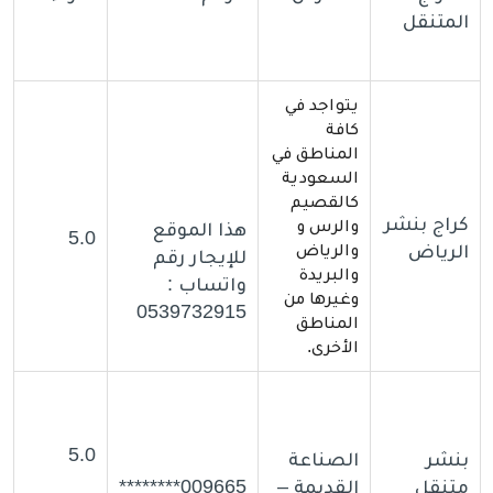
المتنقل
يتواجد في
كافة
المناطق في
السعودية
كالقصيم
كراج بنشر
والرس و
هذا الموقع
5.0
الرياض
والرياض
للإيجار رقم
والبريدة
واتساب :
وغيرها من
0539732915
المناطق
الأخرى.
5.0
بنشر
الصناعة
متنقل
القديمة –
009665********