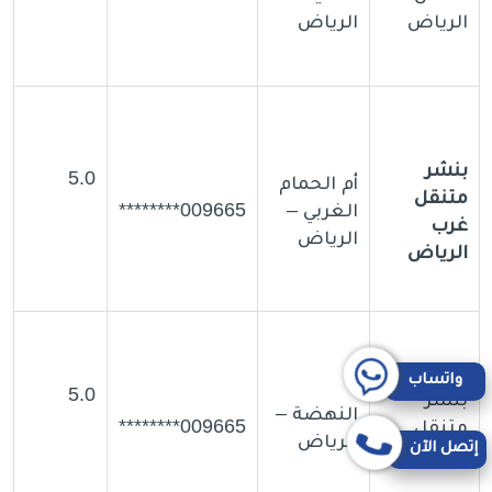
الرياض
الرياض
بنشر
5.0
أم الحمام
متنقل
الغربي –
009665********
غرب
الرياض
الرياض
واتساب
5.0
بنشر
النهضة –
متنقل
009665********
الرياض
إتصل الآن
المطرفي