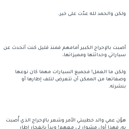
ولكن والحمد لله عدّت على خير.
أصبت بالإحراج الكبير أمامهم فمنذ قليل كنت أتحدث عن
سياراتي وحداثتها ومميزاتها،
ولكن ما العمل! فجميع السيارات مهما كان نوعها
وصفاتها من الممكن أن تتعرض لتلف إطارها أو
بنشرته.
هوّن عمي والد خطيبتي الأمر وشعر بالإحراج الذي أُصبت
به، فهذا أول مشوارٍ لي معهم! وبدأ بانفجار إطار