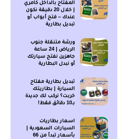
المفتاح بالداخل كامري
| خلال 20 دقيقة نكون
عندك – فتح أبواب أو
تبديل بطارية
ورشة متنقلة جنوب
الرياض | 24 ساعة
جاهزين نفتح سيارتك
أو نبدل البطارية
تبديل بطارية مفتاح
السيارة | بطاريتك
خربت؟ نركب لك جديدة
بـ10 دقائق فقط!
اسعار بطاريات
السيارات السعودية |
بأسعار تبدأ من 66