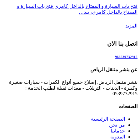
فتح باب السيارة و المفتاح بالداخل كامري فتح باب السيارة و
المفتاح بالداخل كامري، بيد…
المزيد
اتصل بنا الان
966539732915
عن بنشر متنقل الرياض
بنشر متنقل الرياض, إصلاح جميع أنواع الكفرات - سيارات صغيرة
وكبيرة - الدينات - التريلات - معدات ثقيلة لطلب الخدمة :
0539732915.
الصفحات
الصفحة الرئيسية
من نحن
خدماتنا
المدونة