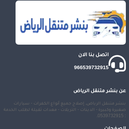
اتصل بنا الان
966539732915
عن بنشر متنقل الرياض
بنشر متنقل الرياض, إصلاح جميع أنواع الكفرات - سيارات
صغيرة وكبيرة - الدينات - التريلات - معدات ثقيلة لطلب الخدمة
: 0539732915.
الصفحات