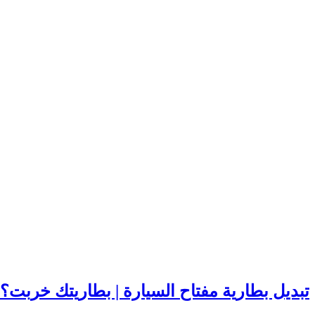
تبديل بطارية مفتاح السيارة | بطاريتك خربت؟ نركب لك ج