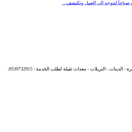
ت صباحاً لتتوجه إلى العمل وتكتشف…
نات - التريلات - معدات ثقيلة لطلب الخدمة : 0539732915.