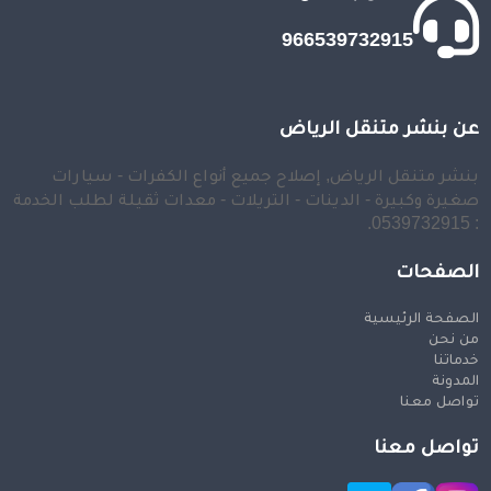
966539732915
عن بنشر متنقل الرياض
بنشر متنقل الرياض, إصلاح جميع أنواع الكفرات - سيارات
صغيرة وكبيرة - الدينات - التريلات - معدات ثقيلة لطلب الخدمة
: 0539732915.
الصفحات
الصفحة الرئيسية
من نحن
خدماتنا
المدونة
تواصل معنا
تواصل معنا