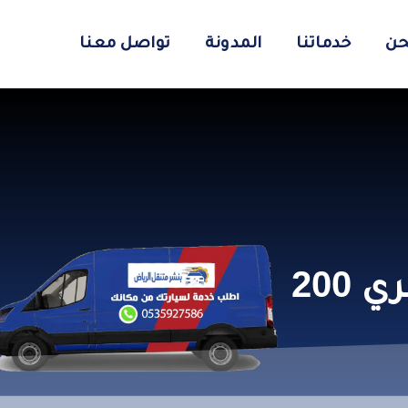
حن
خدماتنا
المدونة
تواصل معنا
ي 200