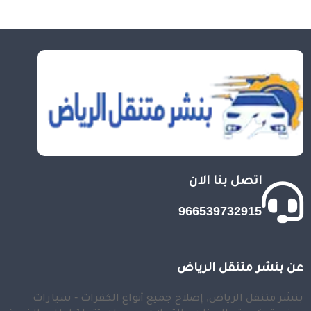
اتصل بنا الان
966539732915
عن بنشر متنقل الرياض
بنشر متنقل الرياض, إصلاح جميع أنواع الكفرات - سيارات