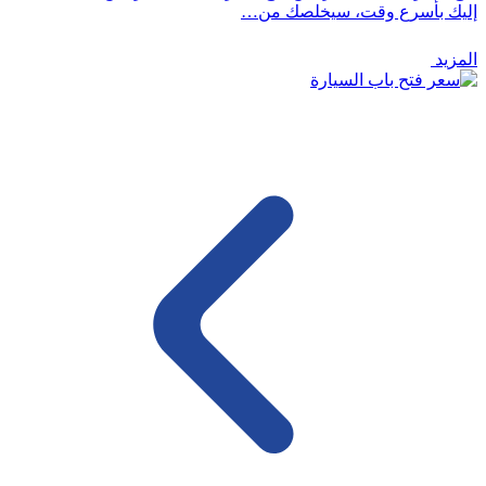
إليك بأسرع وقت، سيخلصك من…
المزيد