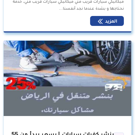
ميكانيكي سيارات قريب مني ميكانيكي سيارات قريب مني، خدمة
نحتاجها و بشدة عندما نجد أنفسنا…
المزيد
بنشر كفرات سيارات | بسعر يبدأ من 55