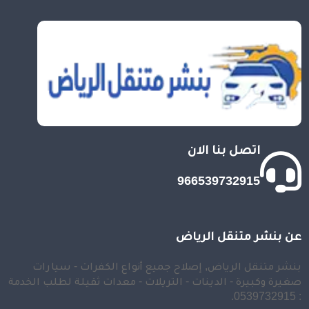
اتصل بنا الان
966539732915
عن بنشر متنقل الرياض
بنشر متنقل الرياض, إصلاح جميع أنواع الكفرات - سيارات
صغيرة وكبيرة - الدينات - التريلات - معدات ثقيلة لطلب الخدمة
: 0539732915.