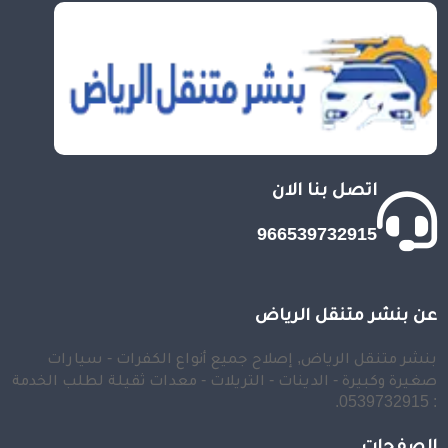
اتصل بنا الان
966539732915
عن بنشر متنقل الرياض
بنشر متنقل الرياض, إصلاح جميع أنواع الكفرات - سيارات
صغيرة وكبيرة - الدينات - التريلات - معدات ثقيلة لطلب الخدمة
: 0539732915.
الصفحات