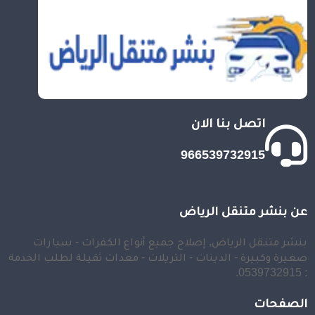
اتصل بنا الان
966539732915
عن بنشر متنقل الرياض
بنشر متنقل الرياض, إصلاح جميع أنواع الكفرات - سيارات
صغيرة وكبيرة - الدينات - التريلات - معدات ثقيلة لطلب الخدمة
: 0539732915.
الصفحات