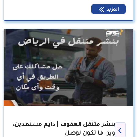
المزيد
بنشر متنقل الهفوف | دايم مستعدين،
وين ما تكون نوصل