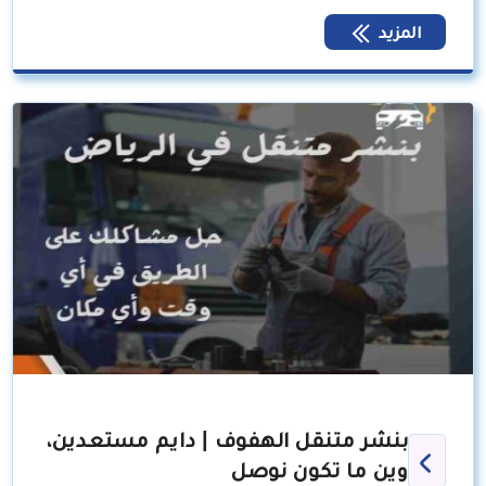
المزيد
بنشر متنقل الهفوف | دايم مستعدين،
وين ما تكون نوصل