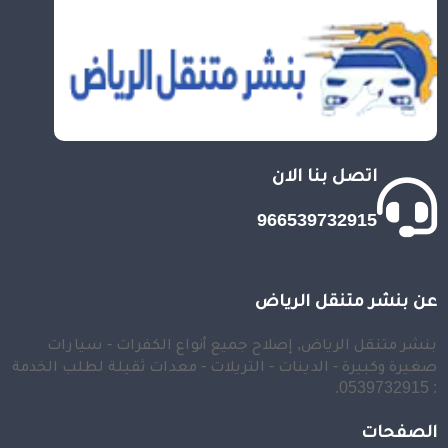
اتصل بنا الان
966539732915
عن بنشر متنقل الرياض
بنشر متنقل الرياض, إصلاح جميع أنواع الكفرات - سيارات
صغيرة وكبيرة - الدينات - التريلات - معدات ثقيلة لطلب الخدمة
: 0539732915.
الصفحات