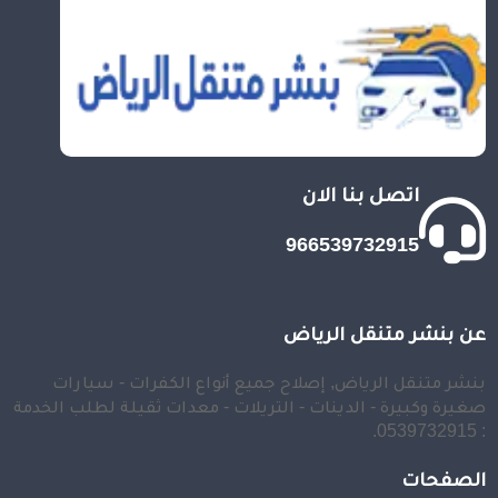
اتصل بنا الان
966539732915
عن بنشر متنقل الرياض
بنشر متنقل الرياض, إصلاح جميع أنواع الكفرات - سيارات
صغيرة وكبيرة - الدينات - التريلات - معدات ثقيلة لطلب الخدمة
: 0539732915.
الصفحات