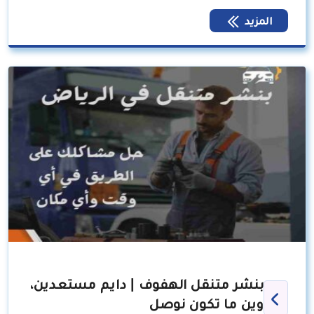
المزيد
بنشر متنقل الهفوف | دايم مستعدين،
وين ما تكون نوصل