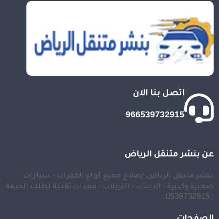
اتصل بنا الان
966539732915
عن بنشر متنقل الرياض
بنشر متنقل الرياض, إصلاح جميع أنواع الكفرات - سيارات
صغيرة وكبيرة - الدينات - التريلات - معدات ثقيلة لطلب الخدمة
: 0539732915.
الصفحات