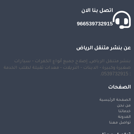
اتصل بنا الان
966539732915
عن بنشر متنقل الرياض
بنشر متنقل الرياض, إصلاح جميع أنواع الكفرات - سيارات
صغيرة وكبيرة - الدينات - التريلات - معدات ثقيلة لطلب الخدمة
: 0539732915.
الصفحات
الصفحة الرئيسية
من نحن
خدماتنا
المدونة
تواصل معنا