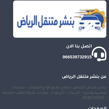
اتصل بنا الان
966539732915
عن بنشر متنقل الرياض
بنشر متنقل الرياض, إصلاح جميع أنواع الكفرات - سيارات
صغيرة وكبيرة - الدينات - التريلات - معدات ثقيلة لطلب الخدمة
: 0539732915.
الصفحات