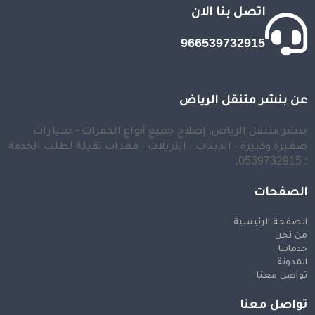
اتصل بنا الان
966539732915
عن بنشر متنقل الرياض
بنشر متنقل الرياض, إصلاح جميع أنواع الكفرات - سيارات
صغيرة وكبيرة - الدينات - التريلات - معدات ثقيلة لطلب الخدمة
: 0539732915.
الصفحات
الصفحة الرئيسية
من نحن
خدماتنا
المدونة
تواصل معنا
تواصل معنا