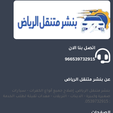
اتصل بنا الان
966539732915
عن بنشر متنقل الرياض
بنشر متنقل الرياض, إصلاح جميع أنواع الكفرات - سيارات
صغيرة وكبيرة - الدينات - التريلات - معدات ثقيلة لطلب الخدمة
: 0539732915.
الصفحات