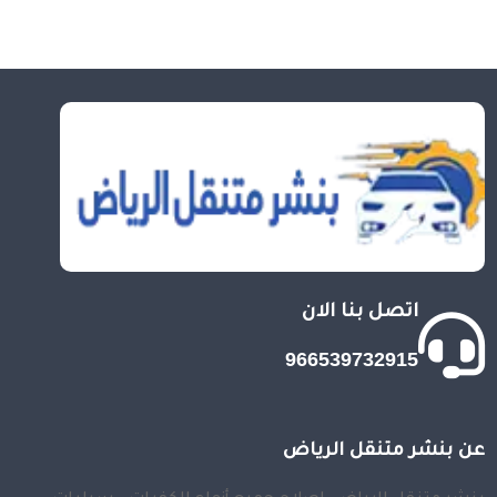
اتصل بنا الان
966539732915
عن بنشر متنقل الرياض
بنشر متنقل الرياض, إصلاح جميع أنواع الكفرات - سيارات