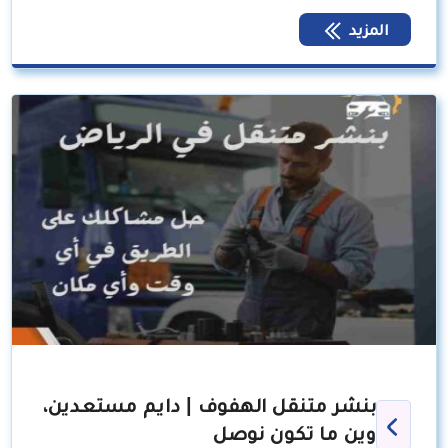
المزيد
بنشر متنقل الهفوف | دايم مستعدين،
وين ما تكون نوصل