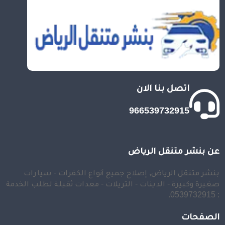
اتصل بنا الان
966539732915
عن بنشر متنقل الرياض
بنشر متنقل الرياض, إصلاح جميع أنواع الكفرات - سيارات
صغيرة وكبيرة - الدينات - التريلات - معدات ثقيلة لطلب الخدمة
: 0539732915.
الصفحات