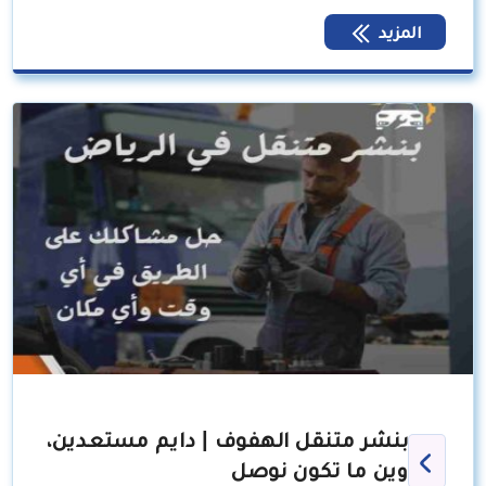
المزيد
بنشر متنقل الهفوف | دايم مستعدين،
وين ما تكون نوصل