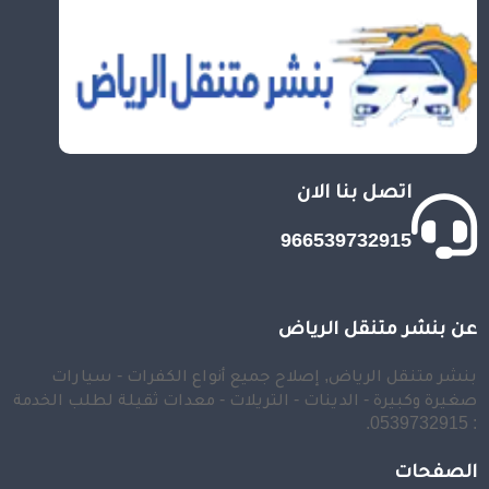
اتصل بنا الان
966539732915
عن بنشر متنقل الرياض
بنشر متنقل الرياض, إصلاح جميع أنواع الكفرات - سيارات
صغيرة وكبيرة - الدينات - التريلات - معدات ثقيلة لطلب الخدمة
: 0539732915.
الصفحات