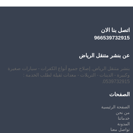
اتصل بنا الان
966539732915
عن بنشر متنقل الرياض
بنشر متنقل الرياض, إصلاح جميع أنواع الكفرات - سيارات صغيرة
وكبيرة - الدينات - التريلات - معدات ثقيلة لطلب الخدمة :
0539732915.
الصفحات
الصفحة الرئيسية
من نحن
خدماتنا
المدونة
تواصل معنا