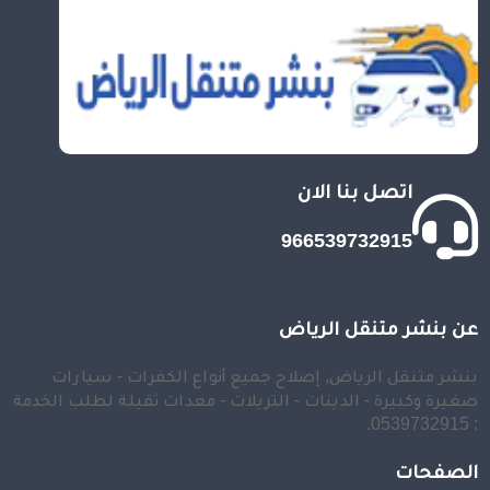
اتصل بنا الان
966539732915
عن بنشر متنقل الرياض
بنشر متنقل الرياض, إصلاح جميع أنواع الكفرات - سيارات
صغيرة وكبيرة - الدينات - التريلات - معدات ثقيلة لطلب الخدمة
: 0539732915.
الصفحات