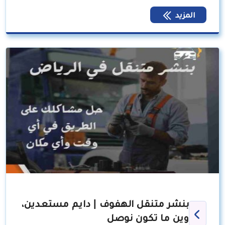
المزيد
بنشر متنقل الهفوف | دايم مستعدين،
وين ما تكون نوصل