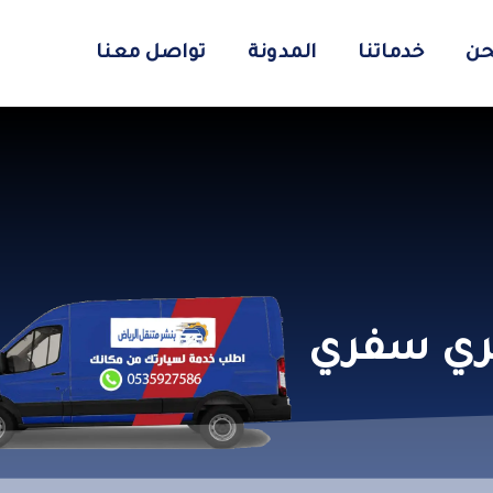
حن
خدماتنا
المدونة
تواصل معنا
ري سفري