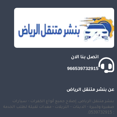
اتصل بنا الان
966539732915
عن بنشر متنقل الرياض
بنشر متنقل الرياض, إصلاح جميع أنواع الكفرات - سيارات
صغيرة وكبيرة - الدينات - التريلات - معدات ثقيلة لطلب الخدمة
: 0539732915.