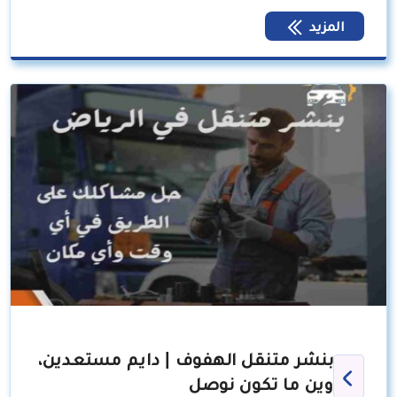
المزيد
بنشر متنقل الهفوف | دايم مستعدين،
وين ما تكون نوصل