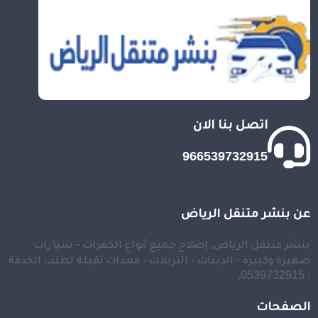
اتصل بنا الان
966539732915
عن بنشر متنقل الرياض
بنشر متنقل الرياض, إصلاح جميع أنواع الكفرات - سيارات
صغيرة وكبيرة - الدينات - التريلات - معدات ثقيلة لطلب الخدمة
: 0539732915.
الصفحات