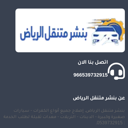
اتصل بنا الان
966539732915
عن بنشر متنقل الرياض
بنشر متنقل الرياض, إصلاح جميع أنواع الكفرات - سيارات
صغيرة وكبيرة - الدينات - التريلات - معدات ثقيلة لطلب الخدمة
: 0539732915.