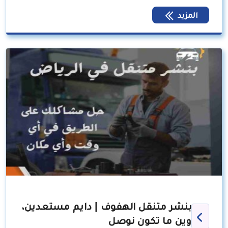
المزيد
بنشر متنقل الهفوف | دايم مستعدين،
وين ما تكون نوصل