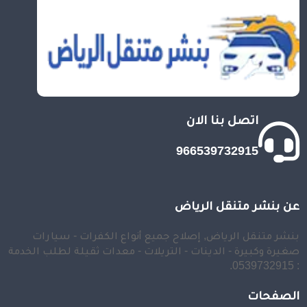
اتصل بنا الان
966539732915
عن بنشر متنقل الرياض
بنشر متنقل الرياض, إصلاح جميع أنواع الكفرات - سيارات
صغيرة وكبيرة - الدينات - التريلات - معدات ثقيلة لطلب الخدمة
: 0539732915.
الصفحات