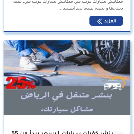
ميكانيكي سيارات قريب مني ميكانيكي سيارات قريب مني، خدمة
نحتاجها و بشدة عندما نجد أنفسنا…
المزيد
بنشر كفرات سيارات | بسعر يبدأ من 55