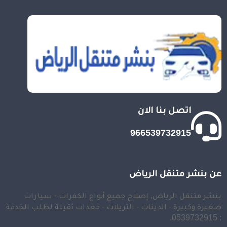
اتصل بنا الان
966539732915
عن بنشر متنقل الرياض
بنشر متنقل الرياض, إصلاح جميع أنواع الكفرات - سيارات
صغيرة وكبيرة - الدينات - التريلات - معدات ثقيلة لطلب الخدمة
: 0539732915.