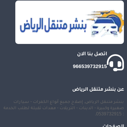
اتصل بنا الان
966539732915
عن بنشر متنقل الرياض
بنشر متنقل الرياض, إصلاح جميع أنواع الكفرات - سيارات
صغيرة وكبيرة - الدينات - التريلات - معدات ثقيلة لطلب الخدمة
: 0539732915.
الصفحات