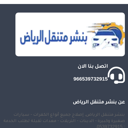
اتصل بنا الان
966539732915
عن بنشر متنقل الرياض
بنشر متنقل الرياض, إصلاح جميع أنواع الكفرات - سيارات
صغيرة وكبيرة - الدينات - التريلات - معدات ثقيلة لطلب الخدمة
: 0539732915.