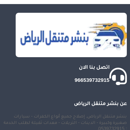
اتصل بنا الان
966539732915
عن بنشر متنقل الرياض
بنشر متنقل الرياض, إصلاح جميع أنواع الكفرات - سيارات
صغيرة وكبيرة - الدينات - التريلات - معدات ثقيلة لطلب الخدمة
: 0539732915.