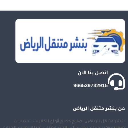
اتصل بنا الان
966539732915
عن بنشر متنقل الرياض
بنشر متنقل الرياض, إصلاح جميع أنواع الكفرات - سيارات
صغيرة وكبيرة - الدينات - التريلات - معدات ثقيلة لطلب الخدمة