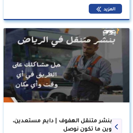
المزيد
بنشر متنقل الهفوف | دايم مستعدين،
وين ما تكون نوصل