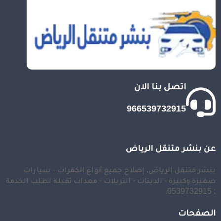
اتصل بنا الان
966539732915
عن بنشر متنقل الرياض
بنشر متنقل الرياض, إصلاح جميع أنواع الكفرات - سيارات
صغيرة وكبيرة - الدينات - التريلات - معدات ثقيلة لطلب الخدمة
: 0539732915.
الصفحات