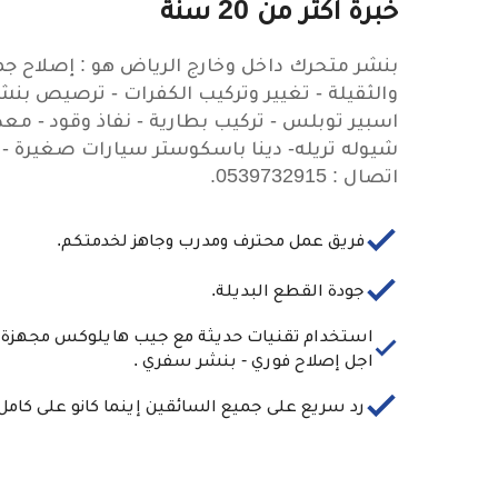
خبرة اكثر من 20 سنة
بنشر متحرك داخل وخارج الرياض هو : إصلاح جمي
والثقيلة - تغيير وتركيب الكفرات - ترصيص بنشر 
اسبير توبلس - تركيب بطارية - نفاذ وقود - مع
شيوله تريله- دينا باسكوستر سيارات صغيرة - ر
اتصال : 0539732915.
فريق عمل محترف ومدرب وجاهز لخدمتكم.
جودة القطع البديلة.
استخدام تقنيات حديثة مع جيب هايلوكس مجهزة كا
اجل إصلاح فوري - بنشر سفري .
رد سريع على جميع السائقين إينما كانو على كامل 