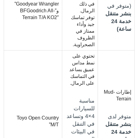
في ذلك
Goodyear Wrangler”
(متوفر في
الرمال.
و”BFGoodrich All-
بنشر متنقل
توفر تماسك
Terrain T/A KO2″
خدمة 24
جيد وأداء
ساعة)
ممتاز في
الظروف
الصحراوية.
تحتوي على
نمط مداس
عميق يساعد
في التماسك
على الرمال.
إطارات Mud-
Terrain
مناسبة
للسيارات
4×4 وتساعد
متوفر لدى
Toyo Open Country
في التنقل
بنشر متنقل
M/T”
في البيئات
خدمة 24